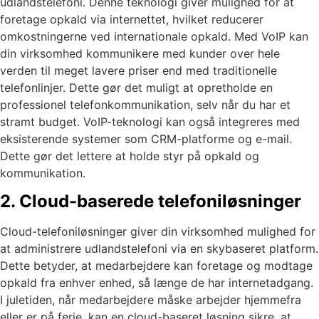
udlandstelefoni. Denne teknologi giver mulighed for at
foretage opkald via internettet, hvilket reducerer
omkostningerne ved internationale opkald. Med VoIP kan
din virksomhed kommunikere med kunder over hele
verden til meget lavere priser end med traditionelle
telefonlinjer. Dette gør det muligt at opretholde en
professionel telefonkommunikation, selv når du har et
stramt budget. VoIP-teknologi kan også integreres med
eksisterende systemer som CRM-platforme og e-mail.
Dette gør det lettere at holde styr på opkald og
kommunikation.
2. Cloud-baserede telefoniløsninger
Cloud-telefoniløsninger giver din virksomhed mulighed for
at administrere udlandstelefoni via en skybaseret platform.
Dette betyder, at medarbejdere kan foretage og modtage
opkald fra enhver enhed, så længe de har internetadgang.
I juletiden, når medarbejdere måske arbejder hjemmefra
eller er på ferie, kan en cloud-baseret løsning sikre, at