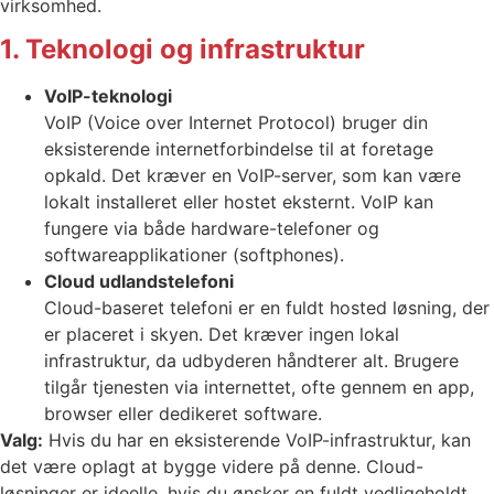
virksomhed.
1. Teknologi og infrastruktur
VoIP-teknologi
VoIP (Voice over Internet Protocol) bruger din
eksisterende internetforbindelse til at foretage
opkald. Det kræver en VoIP-server, som kan være
lokalt installeret eller hostet eksternt. VoIP kan
fungere via både hardware-telefoner og
softwareapplikationer (softphones).
Cloud udlandstelefoni
Cloud-baseret telefoni er en fuldt hosted løsning, der
er placeret i skyen. Det kræver ingen lokal
infrastruktur, da udbyderen håndterer alt. Brugere
tilgår tjenesten via internettet, ofte gennem en app,
browser eller dedikeret software.
Valg:
Hvis du har en eksisterende VoIP-infrastruktur, kan
det være oplagt at bygge videre på denne. Cloud-
løsninger er ideelle, hvis du ønsker en fuldt vedligeholdt