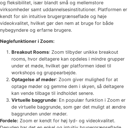
og fleksibilitet, især blandt små og mellemstore
virksomheder samt uddannelsesinstitutioner. Platformen er
kendt for sin intuitive brugergrænseflade og høje
videokvalitet, hvilket gør den nem at bruge for både
nybegyndere og erfarne brugere.
Nøglefunktioner i Zoom:
Breakout Rooms
: Zoom tilbyder unikke breakout
rooms, hvor deltagere kan opdeles i mindre grupper
under et møde, hvilket gør platformen ideel til
workshops og gruppearbejde.
Optagelse af møder
: Zoom giver mulighed for at
optage møder og gemme dem i skyen, så deltagere
kan vende tilbage til indholdet senere.
Virtuelle baggrunde
: En populær funktion i Zoom er
de virtuelle baggrunde, som gør det muligt at ændre
baggrunden under møder.
Fordele:
Zoom er kendt for høj lyd- og videokvalitet.
Desuden har det en enkel og intuitiv brugergrænseflade,