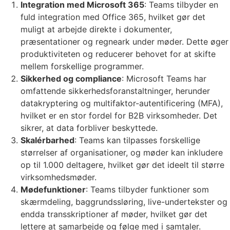
Integration med Microsoft 365
: Teams tilbyder en
fuld integration med Office 365, hvilket gør det
muligt at arbejde direkte i dokumenter,
præsentationer og regneark under møder. Dette øger
produktiviteten og reducerer behovet for at skifte
mellem forskellige programmer.
Sikkerhed og compliance
: Microsoft Teams har
omfattende sikkerhedsforanstaltninger, herunder
datakryptering og multifaktor-autentificering (MFA),
hvilket er en stor fordel for B2B virksomheder. Det
sikrer, at data forbliver beskyttede.
Skalérbarhed
: Teams kan tilpasses forskellige
størrelser af organisationer, og møder kan inkludere
op til 1.000 deltagere, hvilket gør det ideelt til større
virksomhedsmøder.
Mødefunktioner
: Teams tilbyder funktioner som
skærmdeling, baggrundssløring, live-undertekster og
endda transskriptioner af møder, hvilket gør det
lettere at samarbejde og følge med i samtaler.