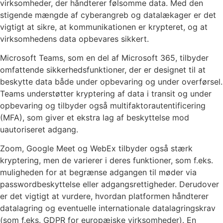
virksomheder, der håndterer følsomme data. Med den
stigende mængde af cyberangreb og datalækager er det
vigtigt at sikre, at kommunikationen er krypteret, og at
virksomhedens data opbevares sikkert.
Microsoft Teams, som en del af Microsoft 365, tilbyder
omfattende sikkerhedsfunktioner, der er designet til at
beskytte data både under opbevaring og under overførsel.
Teams understøtter kryptering af data i transit og under
opbevaring og tilbyder også multifaktorautentificering
(MFA), som giver et ekstra lag af beskyttelse mod
uautoriseret adgang.
Zoom, Google Meet og WebEx tilbyder også stærk
kryptering, men de varierer i deres funktioner, som f.eks.
muligheden for at begrænse adgangen til møder via
passwordbeskyttelse eller adgangsrettigheder. Derudover
er det vigtigt at vurdere, hvordan platformen håndterer
datalagring og eventuelle internationale datalagringskrav
(som f.eks. GDPR for europæiske virksomheder). En