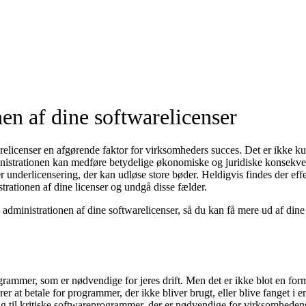
en af dine softwarelicenser
relicenser en afgørende faktor for virksomheders succes. Det er ikke kun
inistrationen kan medføre betydelige økonomiske og juridiske konsekv
ler underlicensering, der kan udløse store bøder. Heldigvis findes der effek
trationen af dine licenser og undgå disse fælder.
 administrationen af dine softwarelicenser, så du kan få mere ud af din
rammer, som er nødvendige for jeres drift. Men det er ikke blot en forma
rer at betale for programmer, der ikke bliver brugt, eller blive fanget i
g til kritiske softwareprogrammer, der er nødvendige for virksomhedens 