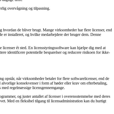
erlig overvågning og tilpasning.
 og hvordan de bliver brugt. Mange virksomheder har flere licenser, end
 de er installeret, og hvilke medarbejdere der bruger dem. Denne
e licenser ét sted. En licensstyringssoftware kan hjælpe dig med at
tere identificere potentielle besparelser og reducere risikoen for ikke-
g opstår, når virksomheder betaler for flere softwarelicenser, end de
il alvorlige konsekvenser i form af bøder eller krav om efterbetaling,
dgås med regelmæssige licensgennemgange.
grammer, og juster antallet af licenser i overensstemmelse med deres
t. Med en fleksibel tilgang til licensadministration kan du hurtigt