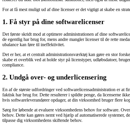
For at få mest muligt ud af dine licenser er det vigtigt at skabe en st
1. Få styr på dine softwarelicenser
Det første skridt mod at optimere administrationen af dine softwarelic
de egentlig har brug for, mens andre mangler licenser til de rette med
ubalance kan føre til ineffektivitet.
Det er her, at et centralt administrationsværktøj kan gøre en stor for
skabe et overblik ved at holde styr på licenstyper, udløbsdatoer, bruger
compliance.
2. Undgå over- og underlicensering
En af de største udfordringer ved softwarelicensadministration er at f
faktisk har brug for. Dette resulterer i spildte penge, da licenserne ik
hvis softwareleverandører opdager, at din virksomhed bruger flere ko
Sørg for løbende at evaluere virksomhedens behov for software. Overv
behov. Dette kan gøres nemt ved hjælp af automatiserede systemer, der 
tilpasse dig virksomhedens skiftende behov.