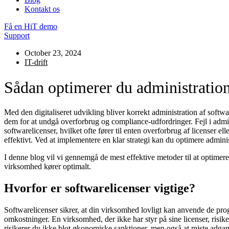
Kontakt os
Få en HiT demo
Support
October 23, 2024
IT-drift
Sådan optimerer du administration
Med den digitaliseret udvikling bliver korrekt administration af softwa
dem for at undgå overforbrug og compliance-udfordringer. Fejl i adm
softwarelicenser, hvilket ofte fører til enten overforbrug af licenser el
effektivt. Ved at implementere en klar strategi kan du optimere adminis
I denne blog vil vi gennemgå de mest effektive metoder til at optimere
virksomhed kører optimalt.
Hvorfor er softwarelicenser vigtige?
Softwarelicenser sikrer, at din virksomhed lovligt kan anvende de prog
omkostninger. En virksomhed, der ikke har styr på sine licenser, risike
risikerer du ikke blot økonomiske sanktioner, men også at miste adgan