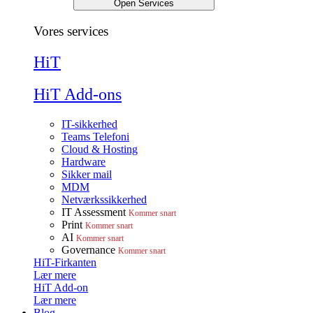
Open Services
Vores services
HiT
HiT Add-ons
IT-sikkerhed
Teams Telefoni
Cloud & Hosting
Hardware
Sikker mail
MDM
Netværkssikkerhed
IT Assessment
Kommer snart
Print
Kommer snart
AI
Kommer snart
Governance
Kommer snart
HiT-Firkanten
Lær mere
HiT Add-on
Lær mere
Blog