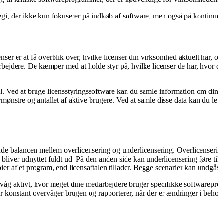
rategi, der ikke kun fokuserer på indkøb af software, men også på kontinu
enser er at få overblik over, hvilke licenser din virksomhed aktuelt har,
arbejdere. De kæmper med at holde styr på, hvilke licenser de har, hvor
skel. Ved at bruge licensstyringssoftware kan du samle information om din
mønstre og antallet af aktive brugere. Ved at samle disse data kan du let
inde balancen mellem overlicensering og underlicensering. Overlicenserin
ke bliver udnyttet fuldt ud. På den anden side kan underlicensering føre t
pier af et program, end licensaftalen tillader. Begge scenarier kan un
åg aktivt, hvor meget dine medarbejdere bruger specifikke softwarepro
konstant overvåger brugen og rapporterer, når der er ændringer i behove