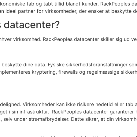
 økonomiske tab og tabt tillid blandt kunder. RackPeoples da
 en ideel partner for virksomheder, der ønsker at beskytte de
s datacenter?
enhver virksomhed. RackPeoples datacenter skiller sig ud ved
t beskytte dine data. Fysiske sikkerhedsforanstaltninger s
implementeres kryptering, firewalls og regelmæssige sikker
delighed. Virksomheder kan ikke risikere nedetid eller tab 
et i sin infrastruktur. RackPeoples datacenter garanterer 
t, selv under strømafbrydelser. Dette sikrer, at din virksomh