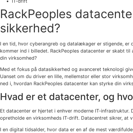
IT-drift
RackPeoples datacenter
sikkerhed?
I en tid, hvor cyberangreb og datalækager er stigende, er 
kommer ind i billedet. RackPeoples datacenter er skabt til 
din virksomhed?
Med et fokus på datasikkerhed og avanceret teknologi giv
Uanset om du driver en lille, mellemstor eller stor virksomh
ned i, hvordan RackPeoples datacenter kan styrke din virk
Hvad er et datacenter, og hvor
Et datacenter er hjertet i enhver moderne IT-infrastruktur.
opretholde en virksomheds IT-drift. Datacentret sikrer, at
I en digital tidsalder, hvor data er en af de mest værdiful