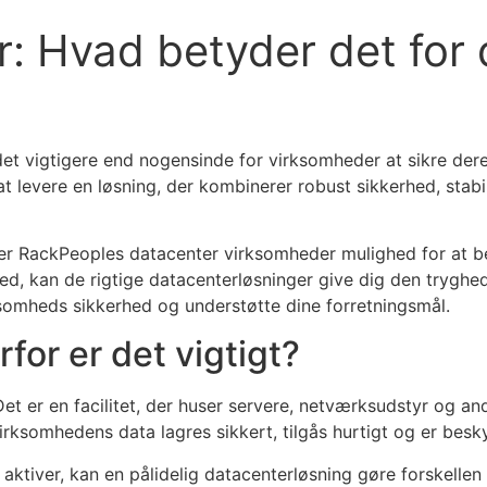
: Hvad betyder det for
det vigtigere end nogensinde for virksomheder at sikre dere
at levere en løsning, der kombinerer robust sikkerhed, stab
er RackPeoples datacenter virksomheder mulighed for at be
ed, kan de rigtige datacenterløsninger give dig den tryghed,
somheds sikkerhed og understøtte dine forretningsmål.
for er det vigtigt?
 Det er en facilitet, der huser servere, netværksudstyr og 
 virksomhedens data lagres sikkert, tilgås hurtigt og er be
de aktiver, kan en pålidelig datacenterløsning gøre forskel