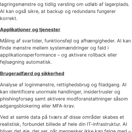
lagringsmønstre og tidlig varsling om udløb af lagerplads.
AI kan også sikre, at backup og redundans fungerer
korrekt.
Applikationer og tjenester
Måling af svartider, funktionsfejl og afhængigheder. AI kan
finde mønstre mellem systemændringer og fald i
applikationsperformance – og aktivere rollback eller
fejlsøgning automatisk.
Brugeradfærd og sikkerhed
Analyse af loginmønstre, rettighedsbrug og filadgang. AI
kan identificere unormale handlinger, insidertrusler og
phishingforsøg samt aktivere modforanstaltninger såsom
adgangsblokering eller MFA-krav.
Ved at samle data på tværs af disse områder skabes et
realistisk, forbundet billede af hele din IT-infrastruktur. AI
bliver det øje, der ser, når mennesker ikke kan følge med –