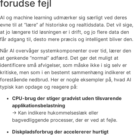
forudse fejl
AI og machine learning udmærker sig særligt ved deres
evne til at “lære” af historiske og realtidsdata. Det vil sige,
at jo længere tid løsningen er i drift, og jo flere data den
får adgang til, desto mere præcis og intelligent bliver den.
Når AI overvåger systemkomponenter over tid, lærer den
at genkende “normal” adfærd. Det gør det muligt at
identificere små afvigelser, som måske ikke i sig selv er
kritiske, men som i en bestemt sammenhæng indikerer et
forestående nedbrud. Her er nogle eksempler på, hvad AI
typisk kan opdage og reagere på:
CPU-brug der stiger gradvist uden tilsvarende
applikationsbelastning
→ Kan indikere hukommelseslæk eller
bagvedliggende processer, der er ved at fejle.
Diskpladsforbrug der accelererer hurtigt