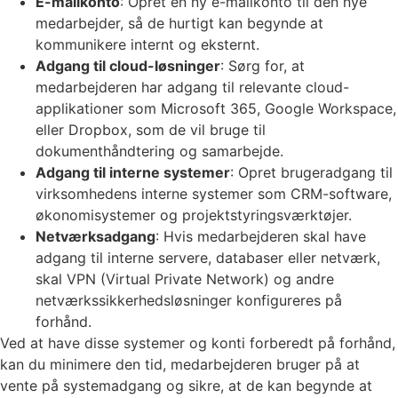
E-mailkonto
: Opret en ny e-mailkonto til den nye
medarbejder, så de hurtigt kan begynde at
kommunikere internt og eksternt.
Adgang til cloud-løsninger
: Sørg for, at
medarbejderen har adgang til relevante cloud-
applikationer som Microsoft 365, Google Workspace,
eller Dropbox, som de vil bruge til
dokumenthåndtering og samarbejde.
Adgang til interne systemer
: Opret brugeradgang til
virksomhedens interne systemer som CRM-software,
økonomisystemer og projektstyringsværktøjer.
Netværksadgang
: Hvis medarbejderen skal have
adgang til interne servere, databaser eller netværk,
skal VPN (Virtual Private Network) og andre
netværkssikkerhedsløsninger konfigureres på
forhånd.
Ved at have disse systemer og konti forberedt på forhånd,
kan du minimere den tid, medarbejderen bruger på at
vente på systemadgang og sikre, at de kan begynde at