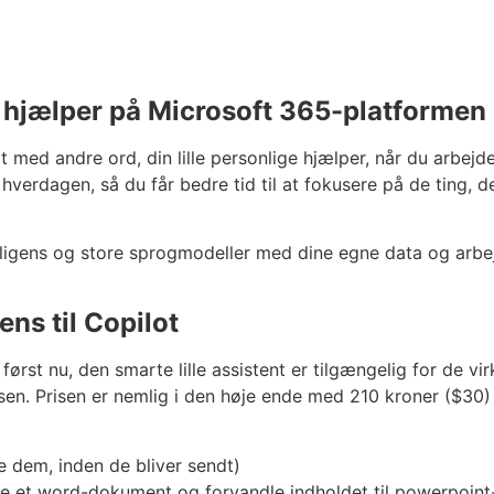
ge hjælper på Microsoft 365-platformen
agt med andre ord, din lille personlige hjælper, når du arbe
 hverdagen, så du får bedre tid til at fokusere på de ting, 
lligens og store sprogmodeller med dine egne data og arbe
ens til Copilot
 først nu, den smarte lille assistent er tilgængelig for de vi
prisen. Prisen er nemlig i den høje ende med 210 kroner ($30
kke dem, inden de bliver sendt)
age et word-dokument og forvandle indholdet til powerpoin