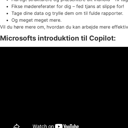
Fikse mødereferater for dig – fed tjans at slippe for!
Tage dine data og trylle dem om til fulde rapporter.
Og meget meget mere.
Vil du høre mere om, hvordan du kan arbejde mere effektiv
Microsofts introduktion til Copilot: