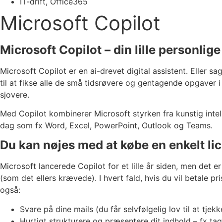
IT-drift
,
Office365
Microsoft Copilot
Microsoft Copilot – din lille personli
Microsoft Copilot er en ai-drevet digital assistent. Eller s
til at fikse alle de små tidsrøvere og gentagende opgaver i
sjovere.
Med Copilot kombinerer Microsoft styrken fra kunstig inte
dag som fx Word, Excel, PowerPoint, Outlook og Teams.
Du kan nøjes med at købe en enkelt lic
Microsoft lancerede Copilot for et lille år siden, men det er
(som det ellers krævede). I hvert fald, hvis du vil betale 
også:
Svare på dine mails (du får selvfølgelig lov til at tje
Hurtigt strukturere og præsentere dit indhold – fx t