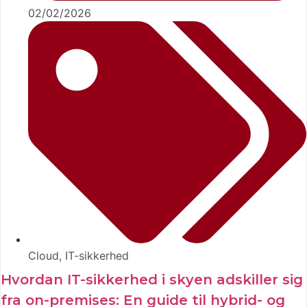
02/02/2026
Cloud
,
IT-sikkerhed
Hvordan IT-sikkerhed i skyen adskiller sig
fra on-premises: En guide til hybrid- og