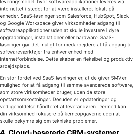
leveringsmodel, hvor softwareapplikationer leveres via
internettet i stedet for at være installeret lokalt på
enheder. SaaS-løsninger som Salesforce, HubSpot, Slack
og Google Workspace giver virksomheder adgang til
softwareapplikationer uden at skulle investere i dyre
opgraderinger, installationer eller hardware. SaaS-
løsninger gør det muligt for medarbejdere at få adgang til
softwareværktøjer fra enhver enhed med
internetforbindelse. Dette skaber en fleksibel og produktiv
arbejdsplads.
En stor fordel ved SaaS-løsninger er, at de giver SMV’er
mulighed for at få adgang til samme avancerede software,
som store virksomheder bruger, uden de store
opstartsomkostninger. Desuden er opdateringer og
vedligeholdelse håndteret af leverandøren. Dermed kan
din virksomhed fokusere på kerneopgaverne uden at
skulle bekymre sig om tekniske problemer.
4. Cloud-baserede CRM-systemer