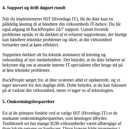
4. Support og drift døgnet rundt
Når du implementerer HiT (Hverdags IT), får du ikke kun en
pålidelig løsning til at håndtere din virksomheds IT-behov. Du får
også adgang til RackPeoples 24/7 support. Uanset hvornår
problemer opstår, er du dækket af et erfarent supportteam, der hurtigt
kan håndtere tekniske problemer og sikre, at din virksomhed
fortsætter med at køre effektivt.
Supporten dækker alt fra teknisk assistance til træning og
onboarding af nye medarbejdere. Det betyder, at du ikke behøver at
bekymre dig om at ansætte interne IT-specialister eller bruge tid på
at løse tekniske problemer.
RackPeople sørger for, at dine systemer altid er opdaterede, og vi
tager ansvaret for den daglige drift. Dette betyder, at du kan fokusere
på at vækste din virksomhed, mens vi tager os af teknologien.
5. Omkostningsbesparelser
En af de primære fordele ved at vælge HiT (Hverdags IT) er de
markante omkostningsbesparelser, som løsningen tilbyder.
Traditionelt set har mange B2B-virksomheder været afhængige af
dyre lokale servere og hardware. Disse kræver både investering i