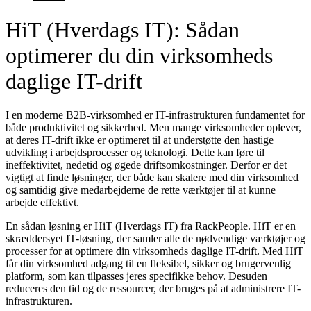
HiT (Hverdags IT): Sådan
optimerer du din virksomheds
daglige IT-drift
I en moderne B2B-virksomhed er IT-infrastrukturen fundamentet for
både produktivitet og sikkerhed. Men mange virksomheder oplever,
at deres IT-drift ikke er optimeret til at understøtte den hastige
udvikling i arbejdsprocesser og teknologi. Dette kan føre til
ineffektivitet, nedetid og øgede driftsomkostninger. Derfor er det
vigtigt at finde løsninger, der både kan skalere med din virksomhed
og samtidig give medarbejderne de rette værktøjer til at kunne
arbejde effektivt.
En sådan løsning er HiT (Hverdags IT) fra RackPeople. HiT er en
skræddersyet IT-løsning, der samler alle de nødvendige værktøjer og
processer for at optimere din virksomheds daglige IT-drift. Med HiT
får din virksomhed adgang til en fleksibel, sikker og brugervenlig
platform, som kan tilpasses jeres specifikke behov. Desuden
reduceres den tid og de ressourcer, der bruges på at administrere IT-
infrastrukturen.