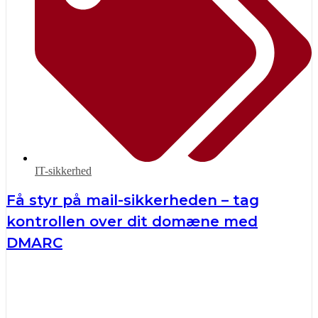
IT-sikkerhed
Få styr på mail-sikkerheden – tag
kontrollen over dit domæne med
DMARC