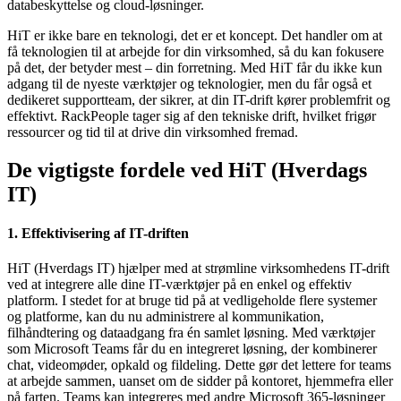
databeskyttelse og cloud-løsninger.
HiT er ikke bare en teknologi, det er et koncept. Det handler om at
få teknologien til at arbejde for din virksomhed, så du kan fokusere
på det, der betyder mest – din forretning. Med HiT får du ikke kun
adgang til de nyeste værktøjer og teknologier, men du får også et
dedikeret supportteam, der sikrer, at din IT-drift kører problemfrit og
effektivt. RackPeople tager sig af den tekniske drift, hvilket frigør
ressourcer og tid til at drive din virksomhed fremad.
De vigtigste fordele ved HiT (Hverdags
IT)
1. Effektivisering af IT-driften
HiT (Hverdags IT) hjælper med at strømline virksomhedens IT-drift
ved at integrere alle dine IT-værktøjer på en enkel og effektiv
platform. I stedet for at bruge tid på at vedligeholde flere systemer
og platforme, kan du nu administrere al kommunikation,
filhåndtering og dataadgang fra én samlet løsning. Med værktøjer
som Microsoft Teams får du en integreret løsning, der kombinerer
chat, videomøder, opkald og fildeling. Dette gør det lettere for teams
at arbejde sammen, uanset om de sidder på kontoret, hjemmefra eller
på farten. Teams kan integreres med andre Microsoft 365-løsninger