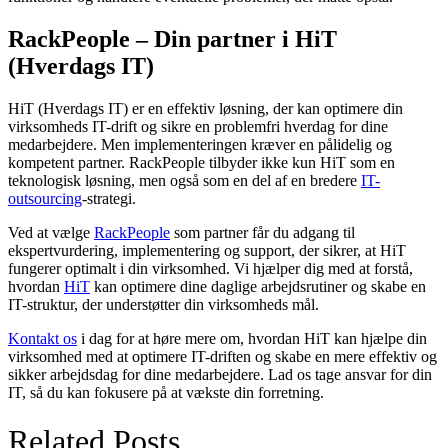
RackPeople – Din partner i HiT
(Hverdags IT)
HiT (Hverdags IT) er en effektiv løsning, der kan optimere din
virksomheds IT-drift og sikre en problemfri hverdag for dine
medarbejdere. Men implementeringen kræver en pålidelig og
kompetent partner. RackPeople tilbyder ikke kun HiT som en
teknologisk løsning, men også som en del af en bredere
IT-
outsourcing
-strategi.
Ved at vælge
RackPeople
som partner får du adgang til
ekspertvurdering, implementering og support, der sikrer, at HiT
fungerer optimalt i din virksomhed. Vi hjælper dig med at forstå,
hvordan
HiT
kan optimere dine daglige arbejdsrutiner og skabe en
IT-struktur, der understøtter din virksomheds mål.
Kontakt os
i dag for at høre mere om, hvordan HiT kan hjælpe din
virksomhed med at optimere IT-driften og skabe en mere effektiv og
sikker arbejdsdag for dine medarbejdere. Lad os tage ansvar for din
IT, så du kan fokusere på at vækste din forretning.
Related Posts