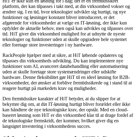
HiT er ikke kun en løsning for i dag; det er en fremtidssikret
platform, der kan tilpasses i takt med, at din virksomhed vokser og
ændrer sig. I en tid, hvor teknologier udvikler sig hurtigt, og nye
funktioner og løsninger konstant bliver introduceret, er det
afgørende for virksomheder at vælge en IT-løsning, der ikke kun
opfylder de aktuelle behov, men også kan udvikles og tilpasses over
tid. HiT giver din virksomhed mulighed for at udnytte de nyeste
teknologier og funktioner uden at skulle opgradere hele systemet
eller foretage store investeringer i ny hardware.
RackPeople hjælper med at sikre, at HiT løbende opdateres og
tilpasses din virksomheds udvikling. Du kan implementere nye
funktioner som AI, avanceret databehandling eller automatisering
uden at skulle foretage store systemændringer eller udskifte
hardware. Denne fleksibilitet gør HiT til en ideel løsning for B2B-
virksomheder, der ønsker at forblive fremtidssikrede og i stand til at
reagere hurtigt på markedets krav og muligheder.
Den fremtidssikre karakter af HiT betyder, at du slipper for at
bekymre dig om, at din IT-løsning hurtigt bliver forældet eller ikke
kan håndtere de nye teknologiske krav, der opstår. Med en cloud-
baseret løsning som HiT er din virksomhed klar til at drage fordel af
de teknologiske fremskridt, der kommer, hvilket giver dig en
langsigtet investering i virksomhedens succes.