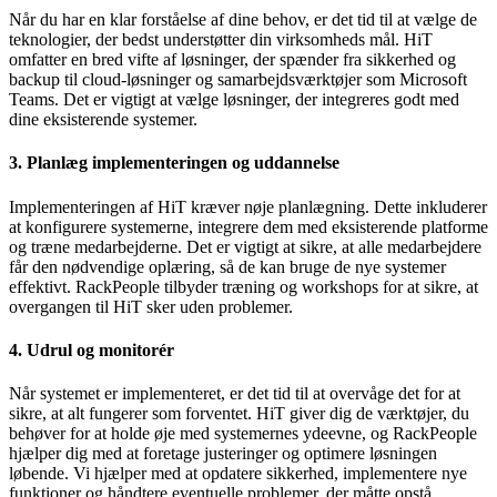
Når du har en klar forståelse af dine behov, er det tid til at vælge de
teknologier, der bedst understøtter din virksomheds mål. HiT
omfatter en bred vifte af løsninger, der spænder fra sikkerhed og
backup til cloud-løsninger og samarbejdsværktøjer som Microsoft
Teams. Det er vigtigt at vælge løsninger, der integreres godt med
dine eksisterende systemer.
3. Planlæg implementeringen og uddannelse
Implementeringen af HiT kræver nøje planlægning. Dette inkluderer
at konfigurere systemerne, integrere dem med eksisterende platforme
og træne medarbejderne. Det er vigtigt at sikre, at alle medarbejdere
får den nødvendige oplæring, så de kan bruge de nye systemer
effektivt. RackPeople tilbyder træning og workshops for at sikre, at
overgangen til HiT sker uden problemer.
4. Udrul og monitorér
Når systemet er implementeret, er det tid til at overvåge det for at
sikre, at alt fungerer som forventet. HiT giver dig de værktøjer, du
behøver for at holde øje med systemernes ydeevne, og RackPeople
hjælper dig med at foretage justeringer og optimere løsningen
løbende. Vi hjælper med at opdatere sikkerhed, implementere nye
funktioner og håndtere eventuelle problemer, der måtte opstå.