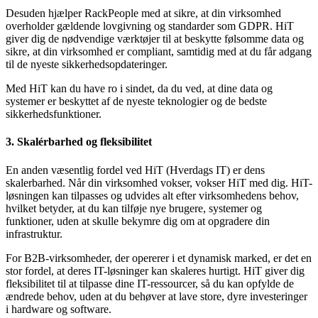
Desuden hjælper RackPeople med at sikre, at din virksomhed
overholder gældende lovgivning og standarder som GDPR. HiT
giver dig de nødvendige værktøjer til at beskytte følsomme data og
sikre, at din virksomhed er compliant, samtidig med at du får adgang
til de nyeste sikkerhedsopdateringer.
Med HiT kan du have ro i sindet, da du ved, at dine data og
systemer er beskyttet af de nyeste teknologier og de bedste
sikkerhedsfunktioner.
3. Skalérbarhed og fleksibilitet
En anden væsentlig fordel ved HiT (Hverdags IT) er dens
skalerbarhed. Når din virksomhed vokser, vokser HiT med dig. HiT-
løsningen kan tilpasses og udvides alt efter virksomhedens behov,
hvilket betyder, at du kan tilføje nye brugere, systemer og
funktioner, uden at skulle bekymre dig om at opgradere din
infrastruktur.
For B2B-virksomheder, der opererer i et dynamisk marked, er det en
stor fordel, at deres IT-løsninger kan skaleres hurtigt. HiT giver dig
fleksibilitet til at tilpasse dine IT-ressourcer, så du kan opfylde de
ændrede behov, uden at du behøver at lave store, dyre investeringer
i hardware og software.