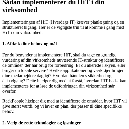
Sådan implementerer du HiT i din
virksomhed
Implementeringen af HiT (Hverdags IT) kræver planlægning og en
struktureret tilgang. Her er de vigtigste trin til at komme i gang med
HiT i din virksomhed:
1. Afdæk dine behov og mål
Før du begynder at implementere HiT, skal du tage en grundig
vurdering af din virksomheds nuværende IT-struktur og identificere
de områder, der har brug for forbedring. Er du allerede i skyen, eller
bruger du lokale servere? Hvilke applikationer og værktøjer bruger
dine medarbejdere dagligt? Hvordan håndteres sikkerhed og
dataadgang? Dette hjælper dig med at forstå, hvordan HiT bedst kan
implementeres for at løse de udfordringer, din virksomhed står
overfor.
RackPeople hjælper dig med at identificere de områder, hvor HiT vil
give størst værdi, og vi laver en plan, der passer til dine specifikke
behov.
2. Vælg de rette teknologier og løsninger