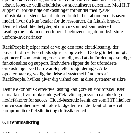
udstyr, løbende vedligeholdelse og specialiseret personale. Med HiT
slipper du for de høje omkostninger forbundet med fysisk
infrastruktur. I stedet kan du drage fordel af en abonnementsbaseret
model, hvor du kun betaler for de ressourcer, du faktisk bruger.
Denne fleksibilitet betyder, at din virksomhed kan justere IT-
løsningerne i takt med ændringer i behovene, og du undgår store
upfront-investeringer.
RackPeople hjælper med at vælge den rette cloud-løsning, der
passer til din virksomheds størrelse og vækst. Dette gør det muligt at
optimere IT-omkostningerne, samtidig med at du får den nødvendige
funktionalitet og support. Endvidere slipper du for uforudsete
omkostninger ved hardwarefejl eller opgraderinger. Alle
opdateringer og vedligeholdelse af systemet håndteres af
RackPeople, hvilket giver dig vished om, at dine systemer er sikre.
Denne økonomisk effektive løsning kan gøre en stor forskel, især i
et marked, hvor omkostningseffektivitet og ressourceallokering er
nøglefaktorer for succes. Cloud-baserede løsninger som HiT hjælper
din virksomhed med at holde budgetterne under kontrol, uden at
kompromittere fleksibilitet og driftssikkerhed.
6. Fremtidssikring