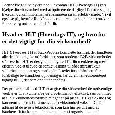
I denne blog vil vi dykke ned i, hvordan HiT (Hverdags IT) kan
hjælpe din virksomhed med at optimere de daglige IT-processer, og
hvordan du kan implementere løsningen på en effektiv måde. Vi vil
også se på, hvorfor RackPeople er den rette partner, når du ønsker at
forbedre og outsource din IT-drift.
Hvad er HiT (Hverdags IT), og hvorfor
er det vigtigt for din virksomhed?
HiT (Hverdags IT) er RackPeoples komplette løsning, der håndterer
alle de teknologiske udfordringer, som moderne B2B-virksomheder
står overfor. HiT er designet til at gøre IT-driften enklere og mere
effektiv ved at tilbyde en samlet løsning til både infrastruktur,
sikkerhed, support og samarbejde. I stedet for at håndtere flere
forskellige leverandører og løsninger, får du en helhedsorienteret
tilgang til IT, der samler alt under ét tag.
Det primære mål med HiT er at give din virksomhed de nødvendige
værktøjer til at kunne arbejde problemfrit og effektivt, samtidig med
at alle IT-sikkerhedsforanstaltninger er på plads. HiT er fleksibel og
kan nemt skaleres i takt med, at din virksomhed vokser. Du får
adgang til de nyeste teknologier, som kan hjælpe dig med at
håndtere alt fra kommunikationen internt i organisationen til