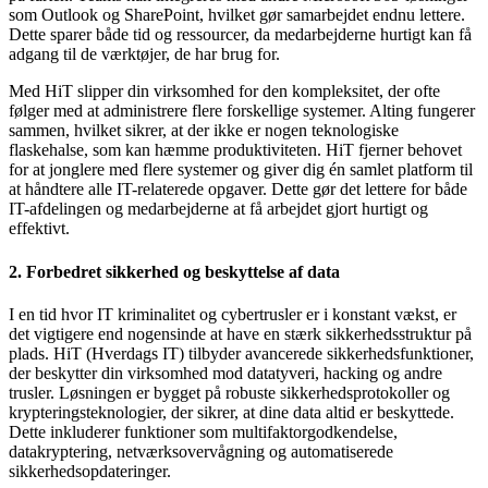
som Outlook og SharePoint, hvilket gør samarbejdet endnu lettere.
Dette sparer både tid og ressourcer, da medarbejderne hurtigt kan få
adgang til de værktøjer, de har brug for.
Med HiT slipper din virksomhed for den kompleksitet, der ofte
følger med at administrere flere forskellige systemer. Alting fungerer
sammen, hvilket sikrer, at der ikke er nogen teknologiske
flaskehalse, som kan hæmme produktiviteten. HiT fjerner behovet
for at jonglere med flere systemer og giver dig én samlet platform til
at håndtere alle IT-relaterede opgaver. Dette gør det lettere for både
IT-afdelingen og medarbejderne at få arbejdet gjort hurtigt og
effektivt.
2. Forbedret sikkerhed og beskyttelse af data
I en tid hvor IT kriminalitet og cybertrusler er i konstant vækst, er
det vigtigere end nogensinde at have en stærk sikkerhedsstruktur på
plads. HiT (Hverdags IT) tilbyder avancerede sikkerhedsfunktioner,
der beskytter din virksomhed mod datatyveri, hacking og andre
trusler. Løsningen er bygget på robuste sikkerhedsprotokoller og
krypteringsteknologier, der sikrer, at dine data altid er beskyttede.
Dette inkluderer funktioner som multifaktorgodkendelse,
datakryptering, netværksovervågning og automatiserede
sikkerhedsopdateringer.