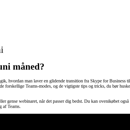
i
juni måned?
ik, hvordan man laver en glidende transition fra Skype for Business ti
e forskellige Teams-modes, og de vigtigste tips og tricks, du bør huske
se eller gense webinaret, når det passer dig bedst. Du kan ovenikøbet 
ng af Teams.