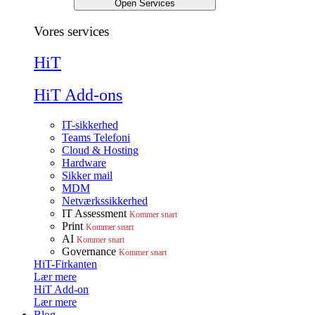
Open Services
Vores services
HiT
HiT Add-ons
IT-sikkerhed
Teams Telefoni
Cloud & Hosting
Hardware
Sikker mail
MDM
Netværkssikkerhed
IT Assessment
Kommer snart
Print
Kommer snart
AI
Kommer snart
Governance
Kommer snart
HiT-Firkanten
Lær mere
HiT Add-on
Lær mere
Blog