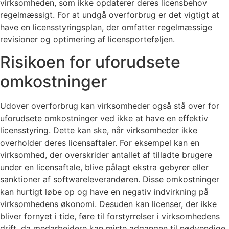
virksomheden, som ikke opdaterer deres licensbehov
regelmæssigt. For at undgå overforbrug er det vigtigt at
have en licensstyringsplan, der omfatter regelmæssige
revisioner og optimering af licensporteføljen.
Risikoen for uforudsete
omkostninger
Udover overforbrug kan virksomheder også stå over for
uforudsete omkostninger ved ikke at have en effektiv
licensstyring. Dette kan ske, når virksomheder ikke
overholder deres licensaftaler. For eksempel kan en
virksomhed, der overskrider antallet af tilladte brugere
under en licensaftale, blive pålagt ekstra gebyrer eller
sanktioner af softwareleverandøren. Disse omkostninger
kan hurtigt løbe op og have en negativ indvirkning på
virksomhedens økonomi. Desuden kan licenser, der ikke
bliver fornyet i tide, føre til forstyrrelser i virksomhedens
drift, da medarbejdere kan miste adgangen til nødvendige