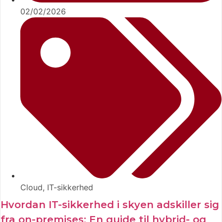
02/02/2026
Cloud
,
IT-sikkerhed
Hvordan IT-sikkerhed i skyen adskiller sig
fra on-premises: En guide til hybrid- og