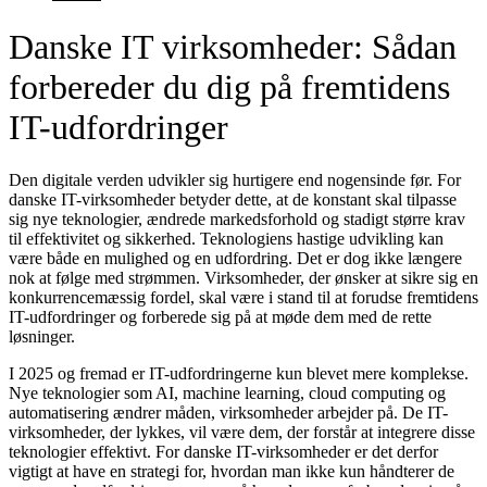
Danske IT virksomheder: Sådan
forbereder du dig på fremtidens
IT-udfordringer
Den digitale verden udvikler sig hurtigere end nogensinde før. For
danske IT-virksomheder betyder dette, at de konstant skal tilpasse
sig nye teknologier, ændrede markedsforhold og stadigt større krav
til effektivitet og sikkerhed. Teknologiens hastige udvikling kan
være både en mulighed og en udfordring. Det er dog ikke længere
nok at følge med strømmen. Virksomheder, der ønsker at sikre sig en
konkurrencemæssig fordel, skal være i stand til at forudse fremtidens
IT-udfordringer og forberede sig på at møde dem med de rette
løsninger.
I 2025 og fremad er IT-udfordringerne kun blevet mere komplekse.
Nye teknologier som AI, machine learning, cloud computing og
automatisering ændrer måden, virksomheder arbejder på. De IT-
virksomheder, der lykkes, vil være dem, der forstår at integrere disse
teknologier effektivt. For danske IT-virksomheder er det derfor
vigtigt at have en strategi for, hvordan man ikke kun håndterer de