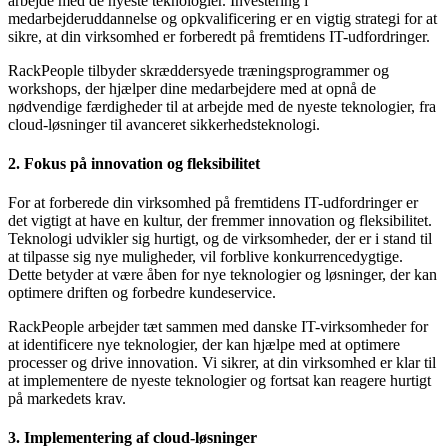
arbejde med de nyeste teknologier. Investering i
medarbejderuddannelse og opkvalificering er en vigtig strategi for at
sikre, at din virksomhed er forberedt på fremtidens IT-udfordringer.
RackPeople tilbyder skræddersyede træningsprogrammer og
workshops, der hjælper dine medarbejdere med at opnå de
nødvendige færdigheder til at arbejde med de nyeste teknologier, fra
cloud-løsninger til avanceret sikkerhedsteknologi.
2. Fokus på innovation og fleksibilitet
For at forberede din virksomhed på fremtidens IT-udfordringer er
det vigtigt at have en kultur, der fremmer innovation og fleksibilitet.
Teknologi udvikler sig hurtigt, og de virksomheder, der er i stand til
at tilpasse sig nye muligheder, vil forblive konkurrencedygtige.
Dette betyder at være åben for nye teknologier og løsninger, der kan
optimere driften og forbedre kundeservice.
RackPeople arbejder tæt sammen med danske IT-virksomheder for
at identificere nye teknologier, der kan hjælpe med at optimere
processer og drive innovation. Vi sikrer, at din virksomhed er klar til
at implementere de nyeste teknologier og fortsat kan reagere hurtigt
på markedets krav.
3. Implementering af cloud-løsninger