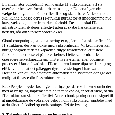
En anden stor udfordring, som danske IT-virksomheder vil stå
overfor, er behovet for skalerbare løsninger. Det er afgørende at
vælge løsninger, der både er fleksible og skalerbare. Virksomheder
skal kunne tilpasse deres IT-struktur hurtigt for at imødekomme nye
krav, vækst og ændrede markedsforhold. Desuden skal IT-
infrastrukturen skaleres effektivt uden at skabe flaskehalse eller
nedetid, når din virksomheder vokser.
Cloud computing og automatisering er nøglerne til at skabe fleksible
IT-strukturer, der kan vokse med virksomheden. Virksomheder kan
hurtigt opgradere deres kapacitet, tilføje ressourcer eller justere
funktionaliteter baseret på deres behov. Dette kan omhandle at
opgradere serverkapaciteten, tilføje nye systemer eller optimere
processer. Uanset hvad skal IT-strukturen kunne tilpasses hurtigt og
effektivt, uden at det pålægger dyre investeringer i hardware.
Desuden kan du implementere automatiserede systemer, der gør det
muligt at tilpasse din IT-struktur i realtid.
RackPeople tilbyder løsninger, der hjælper danske IT-virksomheder
med at vælge og implementere de rette teknologier for at sikre, at din
IT-struktur kan skalere effektivt. Vores cloud-løsninger er designet til
at imødekomme de voksende behov i din virksomhed, samtidig med
at du får en fleksibel og omkostningseffektiv løsning.
3. Teknologisk innovation og integration