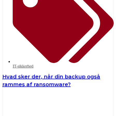
IT-sikkerhed
Hvad sker der, når din backup også
rammes af ransomware?