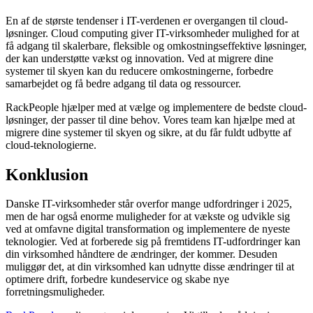
En af de største tendenser i IT-verdenen er overgangen til cloud-
løsninger. Cloud computing giver IT-virksomheder mulighed for at
få adgang til skalerbare, fleksible og omkostningseffektive løsninger,
der kan understøtte vækst og innovation. Ved at migrere dine
systemer til skyen kan du reducere omkostningerne, forbedre
samarbejdet og få bedre adgang til data og ressourcer.
RackPeople hjælper med at vælge og implementere de bedste cloud-
løsninger, der passer til dine behov. Vores team kan hjælpe med at
migrere dine systemer til skyen og sikre, at du får fuldt udbytte af
cloud-teknologierne.
Konklusion
Danske IT-virksomheder står overfor mange udfordringer i 2025,
men de har også enorme muligheder for at vækste og udvikle sig
ved at omfavne digital transformation og implementere de nyeste
teknologier. Ved at forberede sig på fremtidens IT-udfordringer kan
din virksomhed håndtere de ændringer, der kommer. Desuden
muliggør det, at din virksomhed kan udnytte disse ændringer til at
optimere drift, forbedre kundeservice og skabe nye
forretningsmuligheder.