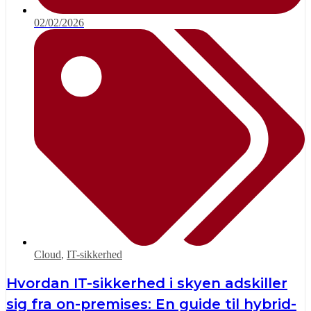
02/02/2026
Cloud
,
IT-sikkerhed
Hvordan IT-sikkerhed i skyen adskiller
sig fra on-premises: En guide til hybrid-