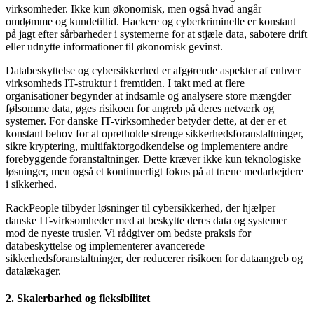
virksomheder. Ikke kun økonomisk, men også hvad angår
omdømme og kundetillid. Hackere og cyberkriminelle er konstant
på jagt efter sårbarheder i systemerne for at stjæle data, sabotere drift
eller udnytte informationer til økonomisk gevinst.
Databeskyttelse og cybersikkerhed er afgørende aspekter af enhver
virksomheds IT-struktur i fremtiden. I takt med at flere
organisationer begynder at indsamle og analysere store mængder
følsomme data, øges risikoen for angreb på deres netværk og
systemer. For danske IT-virksomheder betyder dette, at der er et
konstant behov for at opretholde strenge sikkerhedsforanstaltninger,
sikre kryptering, multifaktorgodkendelse og implementere andre
forebyggende foranstaltninger. Dette kræver ikke kun teknologiske
løsninger, men også et kontinuerligt fokus på at træne medarbejdere
i sikkerhed.
RackPeople tilbyder løsninger til cybersikkerhed, der hjælper
danske IT-virksomheder med at beskytte deres data og systemer
mod de nyeste trusler. Vi rådgiver om bedste praksis for
databeskyttelse og implementerer avancerede
sikkerhedsforanstaltninger, der reducerer risikoen for dataangreb og
datalækager.
2. Skalerbarhed og fleksibilitet