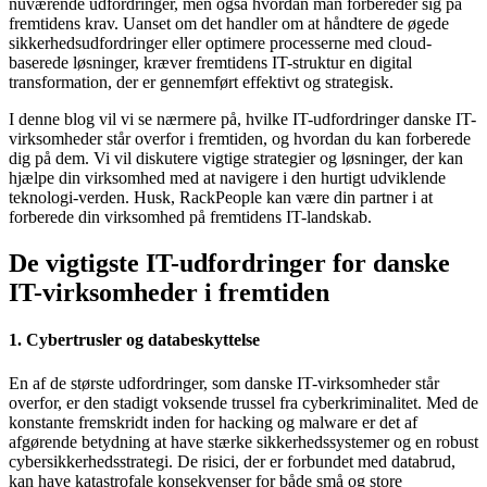
nuværende udfordringer, men også hvordan man forbereder sig på
fremtidens krav. Uanset om det handler om at håndtere de øgede
sikkerhedsudfordringer eller optimere processerne med cloud-
baserede løsninger, kræver fremtidens IT-struktur en digital
transformation, der er gennemført effektivt og strategisk.
I denne blog vil vi se nærmere på, hvilke IT-udfordringer danske IT-
virksomheder står overfor i fremtiden, og hvordan du kan forberede
dig på dem. Vi vil diskutere vigtige strategier og løsninger, der kan
hjælpe din virksomhed med at navigere i den hurtigt udviklende
teknologi-verden. Husk, RackPeople kan være din partner i at
forberede din virksomhed på fremtidens IT-landskab.
De vigtigste IT-udfordringer for danske
IT-virksomheder i fremtiden
1. Cybertrusler og databeskyttelse
En af de største udfordringer, som danske IT-virksomheder står
overfor, er den stadigt voksende trussel fra cyberkriminalitet. Med de
konstante fremskridt inden for hacking og malware er det af
afgørende betydning at have stærke sikkerhedssystemer og en robust
cybersikkerhedsstrategi. De risici, der er forbundet med databrud,
kan have katastrofale konsekvenser for både små og store