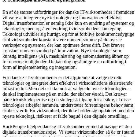
En af de største udfordringer for danske IT-virksomheder i fremtiden
vil være at integrere nye teknologier og innovationer effektivt.
Digital transformation er nemlig ikke kun en ændring af systemer og
teknologier, men også en ændring i virksomhedens tankegang.
Teknologi udvikler sig hurtigt, og for at forblive konkurrencedygtige
skal virksomheder konstant være opmærksomme på de nyeste
værktøjer og systemer, der kan optimere deres drift. Det kræver
konstant opmærksomhed på innovation. Nye teknologier som
kunstig intelligens (AI), maskinlæring og automatisering åbner op
for enorme muligheder. De kan dog også udgøre en udfordring i
form af implementering og integration.
For danske IT-virksomheder er det afgørende at vælge de rette
teknologier og integrere dem effektivt i virksomhedens eksisterende
infrastruktur. Men det er ikke nok at vælge de nyeste teknologier –
de skal implementeres på en måde, der skaber værdi. Det kræver
både teknisk ekspertise og en strategisk tilgang for at sikre, at disse
teknologier arbejder sammen, understøtter forretningens behov samt
skaber værdi. En virksomhed, der ikke holder sig opdateret med den
nyeste teknologi, risikerer at falde bagud i den digitale omstilling.
RackPeople hjælper danske IT-virksomheder med at navigere i den
digitale transformationsrejse. Vi støtter virksomheder, så de er i stand