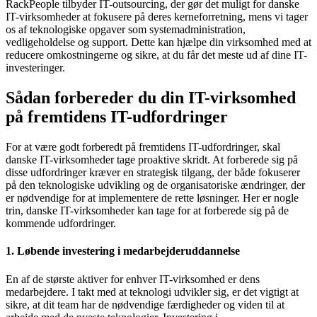
RackPeople tilbyder IT-outsourcing, der gør det muligt for danske
IT-virksomheder at fokusere på deres kerneforretning, mens vi tager
os af teknologiske opgaver som systemadministration,
vedligeholdelse og support. Dette kan hjælpe din virksomhed med at
reducere omkostningerne og sikre, at du får det meste ud af dine IT-
investeringer.
Sådan forbereder du din IT-virksomhed
på fremtidens IT-udfordringer
For at være godt forberedt på fremtidens IT-udfordringer, skal
danske IT-virksomheder tage proaktive skridt. At forberede sig på
disse udfordringer kræver en strategisk tilgang, der både fokuserer
på den teknologiske udvikling og de organisatoriske ændringer, der
er nødvendige for at implementere de rette løsninger. Her er nogle
trin, danske IT-virksomheder kan tage for at forberede sig på de
kommende udfordringer.
1. Løbende investering i medarbejderuddannelse
En af de største aktiver for enhver IT-virksomhed er dens
medarbejdere. I takt med at teknologi udvikler sig, er det vigtigt at
sikre, at dit team har de nødvendige færdigheder og viden til at