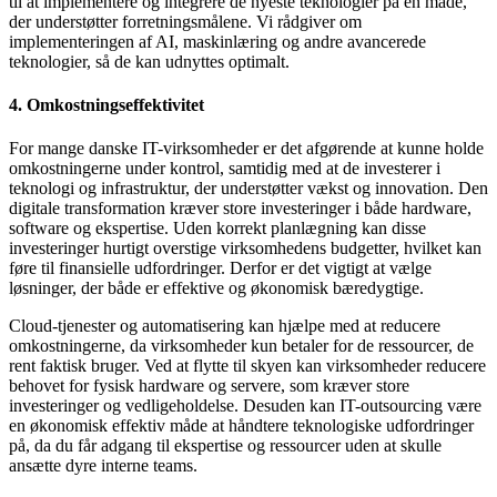
til at implementere og integrere de nyeste teknologier på en måde,
der understøtter forretningsmålene. Vi rådgiver om
implementeringen af AI, maskinlæring og andre avancerede
teknologier, så de kan udnyttes optimalt.
4. Omkostningseffektivitet
For mange danske IT-virksomheder er det afgørende at kunne holde
omkostningerne under kontrol, samtidig med at de investerer i
teknologi og infrastruktur, der understøtter vækst og innovation. Den
digitale transformation kræver store investeringer i både hardware,
software og ekspertise. Uden korrekt planlægning kan disse
investeringer hurtigt overstige virksomhedens budgetter, hvilket kan
føre til finansielle udfordringer. Derfor er det vigtigt at vælge
løsninger, der både er effektive og økonomisk bæredygtige.
Cloud-tjenester og automatisering kan hjælpe med at reducere
omkostningerne, da virksomheder kun betaler for de ressourcer, de
rent faktisk bruger. Ved at flytte til skyen kan virksomheder reducere
behovet for fysisk hardware og servere, som kræver store
investeringer og vedligeholdelse. Desuden kan IT-outsourcing være
en økonomisk effektiv måde at håndtere teknologiske udfordringer
på, da du får adgang til ekspertise og ressourcer uden at skulle
ansætte dyre interne teams.