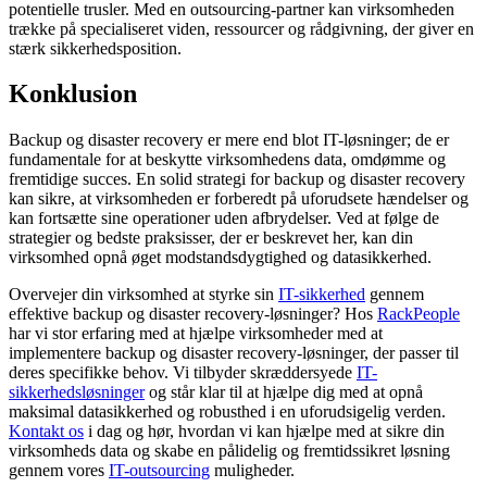
potentielle trusler. Med en outsourcing-partner kan virksomheden
trække på specialiseret viden, ressourcer og rådgivning, der giver en
stærk sikkerhedsposition.
Konklusion
Backup og disaster recovery er mere end blot IT-løsninger; de er
fundamentale for at beskytte virksomhedens data, omdømme og
fremtidige succes. En solid strategi for backup og disaster recovery
kan sikre, at virksomheden er forberedt på uforudsete hændelser og
kan fortsætte sine operationer uden afbrydelser. Ved at følge de
strategier og bedste praksisser, der er beskrevet her, kan din
virksomhed opnå øget modstandsdygtighed og datasikkerhed.
Overvejer din virksomhed at styrke sin
IT-sikkerhed
gennem
effektive backup og disaster recovery-løsninger? Hos
RackPeople
har vi stor erfaring med at hjælpe virksomheder med at
implementere backup og disaster recovery-løsninger, der passer til
deres specifikke behov. Vi tilbyder skræddersyede
IT-
sikkerhedsløsninger
og står klar til at hjælpe dig med at opnå
maksimal datasikkerhed og robusthed i en uforudsigelig verden.
Kontakt os
i dag og hør, hvordan vi kan hjælpe med at sikre din
virksomheds data og skabe en pålidelig og fremtidssikret løsning
gennem vores
IT-outsourcing
muligheder.