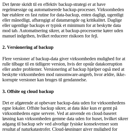
Det første skridt til en effektiv backup-strategi er at have
regelmæssige og automatiserede backup-processer. Virksomheden
bør etablere en fast rutine for data-backup, enten dagligt, ugentligt
eller månedligt, afhængigt af datamængde og kritikalitet. Daglige
eller ugentlige backups er typisk et minimum for at beskytte data
mod tab. Automatisering sikrer, at backup-processerne kører uden
manuel indgriben, hvilket reducerer risikoen for fejl.
2. Versionering af backup
Flere versioner af backup-data giver virksomheden mulighed for at
rulle tilbage til en tidligere version, hvis der opstår datakorruption
eller andre problemer. Versionering af backup hjælper også med at
beskytte virksomheden mod ransomware-angreb, hvor ældre, ikke-
korrupte versioner kan bruges til gendannelse.
3. Offsite og cloud backup
Det er afgørende at opbevare backup-data uden for virksomhedens
egne lokaler. Offsite backup sikrer, at data ikke kun er gemt på
virksomhedens egne servere. Ved at anvende en cloud-baseret
løsning kan virksomheden gemme data uden for huset, hvilket sikrer
adgang til backup selv ved alvorlige fysiske konsekvenser som
resultat af naturkatastrofer. Cloud-løsninger giver mulighed for