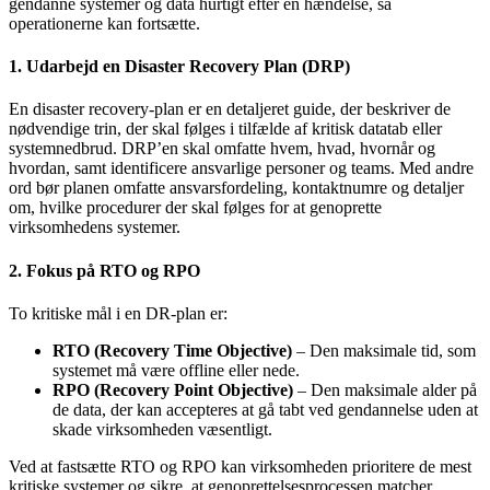
gendanne systemer og data hurtigt efter en hændelse, så
operationerne kan fortsætte.
1. Udarbejd en Disaster Recovery Plan (DRP)
En disaster recovery-plan er en detaljeret guide, der beskriver de
nødvendige trin, der skal følges i tilfælde af kritisk datatab eller
systemnedbrud. DRP’en skal omfatte hvem, hvad, hvornår og
hvordan, samt identificere ansvarlige personer og teams. Med andre
ord bør planen omfatte ansvarsfordeling, kontaktnumre og detaljer
om, hvilke procedurer der skal følges for at genoprette
virksomhedens systemer.
2. Fokus på RTO og RPO
To kritiske mål i en DR-plan er:
RTO (Recovery Time Objective)
– Den maksimale tid, som
systemet må være offline eller nede.
RPO (Recovery Point Objective)
– Den maksimale alder på
de data, der kan accepteres at gå tabt ved gendannelse uden at
skade virksomheden væsentligt.
Ved at fastsætte RTO og RPO kan virksomheden prioritere de mest
kritiske systemer og sikre, at genoprettelsesprocessen matcher