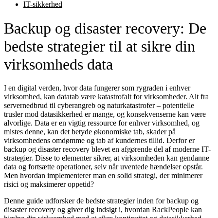
IT-sikkerhed
Backup og disaster recovery: De
bedste strategier til at sikre din
virksomheds data
I en digital verden, hvor data fungerer som rygraden i enhver
virksomhed, kan datatab være katastrofalt for virksomheder. Alt fra
servernedbrud til cyberangreb og naturkatastrofer – potentielle
trusler mod datasikkerhed er mange, og konsekvenserne kan være
alvorlige. Data er en vigtig ressource for enhver virksomhed, og
mistes denne, kan det betyde økonomiske tab, skader på
virksomhedens omdømme og tab af kundernes tillid. Derfor er
backup og disaster recovery blevet en afgørende del af moderne IT-
strategier. Disse to elementer sikrer, at virksomheden kan gendanne
data og fortsætte operationer, selv når uventede hændelser opstår.
Men hvordan implementerer man en solid strategi, der minimerer
risici og maksimerer oppetid?
Denne guide udforsker de bedste strategier inden for backup og
disaster recovery og giver dig indsigt i, hvordan RackPeople kan