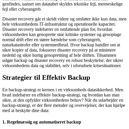
genfindes, uanset om datatabet skyldes tekniske fejl, menneskelige
fejl eller cyberangreb.
Disaster recovery går et skridt videre og omfatter ikke kun data, men
hele virksomhedens IT-infrastruktur og operationelle kapacitet.
Disaster recovery indebærer en omfattende plan for, hvordan
virksomheden kan genoprette sine kritiske systemer og genoptage
normal drift efter en større hændelse som cyberangreb,
naturkatastrofer eller systemnedbrud. Hvor backup handler om at
sikre kopier af data, fokuserer disaster recovery på at minimere
nedetid og sikre hurtig genopretning af hele driften. Tilsammen
udgør backup og disaster recovery en robust beskyttelse, der sikrer
virksomhedens data og stabilitet, selv i uforudsete krisesituationer.
Strategier til Effektiv Backup
En backup-strategi er kernen i en virksomheds datasikkerhed. Men
hvad indebærer en effektiv backup-strategi, og hvordan kan man
sikre, at den opfylder virksomhedens behov? Når du udarbejder en
backup-strategi, er der flere metoder og overvejelser, der kan hjælpe
med at beskytte dine data:
1. Regelmæssig og automatiseret backup