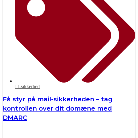
IT-sikkerhed
Få styr på mail-sikkerheden – tag
kontrollen over dit domæne med
DMARC