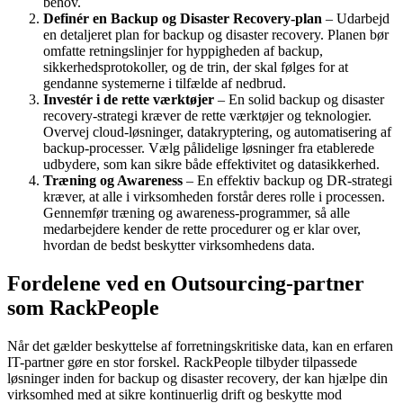
behov.
Definér en Backup og Disaster Recovery-plan
– Udarbejd
en detaljeret plan for backup og disaster recovery. Planen bør
omfatte retningslinjer for hyppigheden af backup,
sikkerhedsprotokoller, og de trin, der skal følges for at
gendanne systemerne i tilfælde af nedbrud.
Investér i de rette værktøjer
– En solid backup og disaster
recovery-strategi kræver de rette værktøjer og teknologier.
Overvej cloud-løsninger, datakryptering, og automatisering af
backup-processer. Vælg pålidelige løsninger fra etablerede
udbydere, som kan sikre både effektivitet og datasikkerhed.
Træning og Awareness
– En effektiv backup og DR-strategi
kræver, at alle i virksomheden forstår deres rolle i processen.
Gennemfør træning og awareness-programmer, så alle
medarbejdere kender de rette procedurer og er klar over,
hvordan de bedst beskytter virksomhedens data.
Fordelene ved en Outsourcing-partner
som RackPeople
Når det gælder beskyttelse af forretningskritiske data, kan en erfaren
IT-partner gøre en stor forskel. RackPeople tilbyder tilpassede
løsninger inden for backup og disaster recovery, der kan hjælpe din
virksomhed med at sikre kontinuerlig drift og beskytte mod