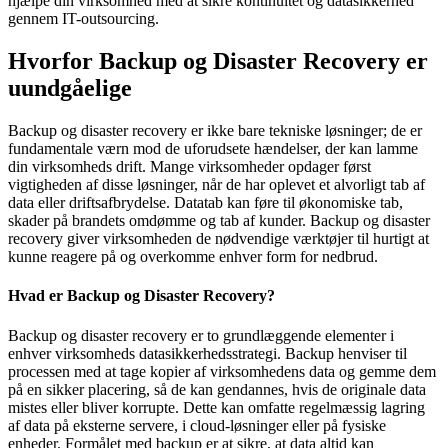
hjælpe din virksomhed med at sikre kontinuitet og datasikkerhed
gennem IT-outsourcing.
Hvorfor Backup og Disaster Recovery er
uundgåelige
Backup og disaster recovery er ikke bare tekniske løsninger; de er
fundamentale værn mod de uforudsete hændelser, der kan lamme
din virksomheds drift. Mange virksomheder opdager først
vigtigheden af disse løsninger, når de har oplevet et alvorligt tab af
data eller driftsafbrydelse. Datatab kan føre til økonomiske tab,
skader på brandets omdømme og tab af kunder. Backup og disaster
recovery giver virksomheden de nødvendige værktøjer til hurtigt at
kunne reagere på og overkomme enhver form for nedbrud.
Hvad er Backup og Disaster Recovery?
Backup og disaster recovery er to grundlæggende elementer i
enhver virksomheds datasikkerhedsstrategi. Backup henviser til
processen med at tage kopier af virksomhedens data og gemme dem
på en sikker placering, så de kan gendannes, hvis de originale data
mistes eller bliver korrupte. Dette kan omfatte regelmæssig lagring
af data på eksterne servere, i cloud-løsninger eller på fysiske
enheder. Formålet med backup er at sikre, at data altid kan