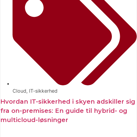
Cloud
,
IT-sikkerhed
Hvordan IT-sikkerhed i skyen adskiller sig
fra on-premises: En guide til hybrid- og
multicloud-løsninger