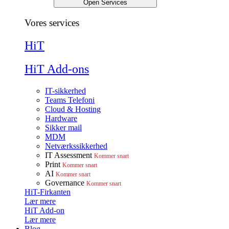
Open Services
Vores services
HiT
HiT Add-ons
IT-sikkerhed
Teams Telefoni
Cloud & Hosting
Hardware
Sikker mail
MDM
Netværkssikkerhed
IT Assessment
Kommer snart
Print
Kommer snart
AI
Kommer snart
Governance
Kommer snart
HiT-Firkanten
Lær mere
HiT Add-on
Lær mere
Blog