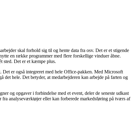
bejder skal forhold sig til og hente data fra osv. Det er et stigende
nytte en række programmer med flere forskellige vinduer åbne.
ét sted. Det er et kæmpe plus.
t. Det er også integreret med hele Office-pakken. Med Microsoft
å det hele. Det betyder, at medarbejderen kan arbejde på farten og
er og opgaver i forbindelse med et event, deler de seneste udkast
ter fra analyseværktøjer eller kan forberede markedsføring på tværs af