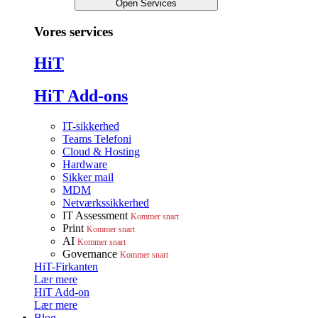
Open Services
Vores services
HiT
HiT Add-ons
IT-sikkerhed
Teams Telefoni
Cloud & Hosting
Hardware
Sikker mail
MDM
Netværkssikkerhed
IT Assessment
Kommer snart
Print
Kommer snart
AI
Kommer snart
Governance
Kommer snart
HiT-Firkanten
Lær mere
HiT Add-on
Lær mere
Blog